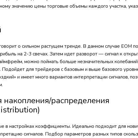
ному значению цены торговые объемы каждого участка, указ
й
говорит о сильном растущем тренде. В данном случае ЕОМ пок
 прибыль на 2-3 свечах. Затем идет разворот — сигнал к отк
таймфрейм, можно поймать больше незначительных колебаний
в. Подойдет для трейдеров с базовым и выше базового уровн
оздкий» и имеет много вариантов интерпретации сигналов, п
м.
я накопления/распределения
stribution)
нные в настройках коэффициенты. Идеально подходит для нов
претацию сигналов. Подбор параметров разных типов сколь