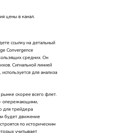
я цены в канал.
дете ссылку на детальный
age Convergence
кользящих средних. Он
хов. Сигнальной линией
 используется для анализа
 рынке скорее всего флет.
 — опережающими,
то для трейдера
ии будет движение
строятся по историческим
оторых учитывает