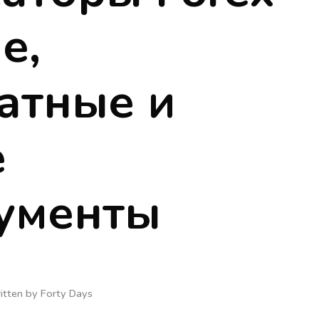
е,
атные и
е
ументы
itten by
Forty Days