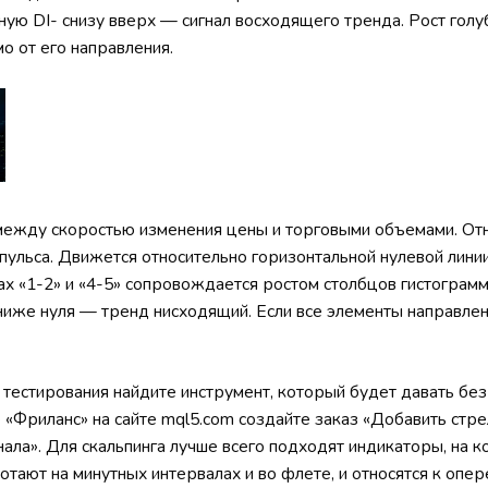
ную DI- снизу вверх — сигнал восходящего тренда. Рост гол
о от его направления.
ежду скоростью изменения цены и торговыми объемами. Отн
пульса. Движется относительно горизонтальной нулевой лини
ках «1-2» и «4-5» сопровождается ростом столбцов гистограмм
 ниже нуля — тренд нисходящий. Если все элементы направл
тестирования найдите инструмент, который будет давать бе
 «Фриланс» на сайте mql5.com создайте заказ «Добавить стре
ла». Для скальпинга лучше всего подходят индикаторы, на к
отают на минутных интервалах и во флете, и относятся к о