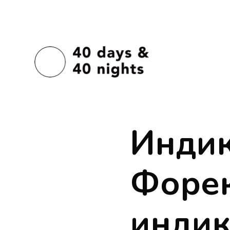
Инди
Форе
индик