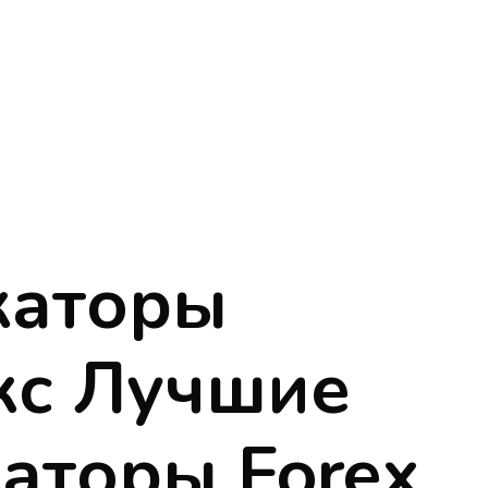
каторы
кс Лучшие
аторы Forex