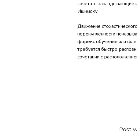
сочетать запаздывающие 
Ишимоку.
Движение стохастического
перекупленности показыва
форекс обучение
или флет
требуется быстро распозн
сочетании с расположение
Post w