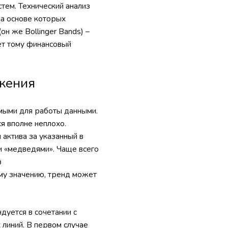
тем. Технический анализ
на основе которых
н же Bollinger Bands) –
т тому финансовый
жения
мыми для работы данными.
я вполне неплохо.
актива за указанный в
и «медведями». Чаще всего
з
му значению, тренд может
дуется в сочетании с
линий. В первом случае