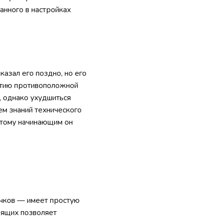
анного в настройках
азал его поздно, но его
рытию противоположной
, однако ухудшиться
ем знаний технического
оэтому начинающим он
ичков — имеет простую
зящих позволяет