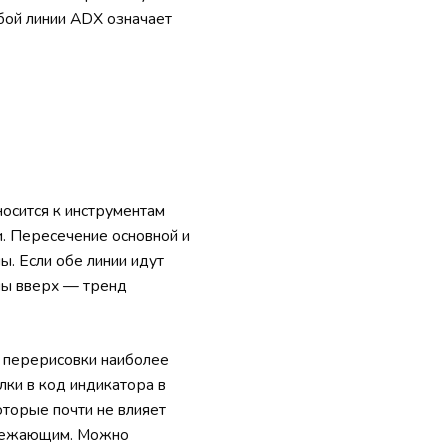
убой линии ADX означает
осится к инструментам
и. Пересечение основной и
ы. Если обе линии идут
ены вверх — тренд
з перерисовки наиболее
лки в код индикатора в
оторые почти не влияет
пережающим. Можно