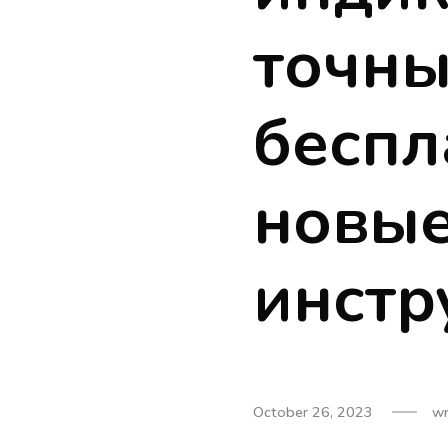
точны
беспл
новы
инстр
October 26, 2023
wr