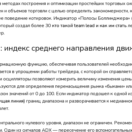
 методах построения и оптимизации простейших торговых сис
ен и объемов торговли с целью определить закономерности, 
е поведение котировок. Индикатор «Полосы Боллинджера» (о
который создал более 30
кто такой team lead и как им стать
ле
р.
: индекс среднего направления дви
ормационную функцию, обеспечивая пользователей необходи
ается в упрощении работы трейдера, с которой он справляетс
 осцилляторы позволяют измерить величину изменения цены 
ьзуются для определения перенасыщения рынка «быками» ил
он значений от 0 до 100. Если индикатор подошел к одной и
ущая линия)
границ диапазона и разворачивается к медианно
флет.
трального нулевого уровня, диапазон не ограничен. Рекомен
. Один из сигналов ADX — пересечение его вспомогательных 