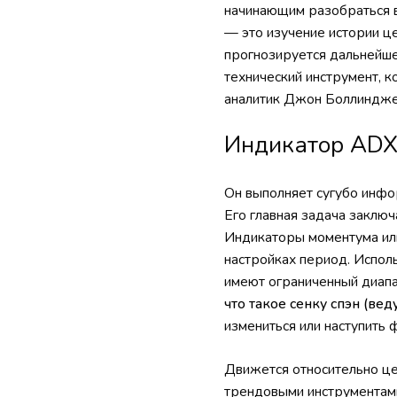
начинающим разобраться в
— это изучение истории ц
прогнозируется дальнейше
технический инструмент, 
аналитик Джон Боллиндже
Индикатор ADX
Он выполняет сугубо инф
Его главная задача заключ
Индикаторы моментума или
настройках период. Испол
имеют ограниченный диапаз
что такое сенку спэн (вед
измениться или наступить 
Движется относительно цен
трендовыми инструментами