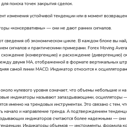
 для поиска точек закрытия сделок.
нт изменения устойчивой тенденции или в момент возвращени
ры «консервативны» — они не дают ранних сигналов.
т сведения об экономическом цикле. В каждом блоке вы най
ием сигналов и практическими примерами. Forex Moving Aver
 схождение (конвергенцию) и расхождение (дивергенцию) с
между двумя МА, отображенной в формате вертикальных штри
дняя самой линии MACD. Индикатор относится к осцилляторам,
около нулевого уровня означает, что объемы небольшие и на
ндовые индикаторы называют запаздывающими, осцилляторы
ятся именно на трендовых инструментах. Это связано с тем, ч
ь начало и направление тренда. А подтверждением тенденц
аздывающих индикаторов считаются более надежными — они 
 тенденции. Индикаторы объемов — инструменты, формула к