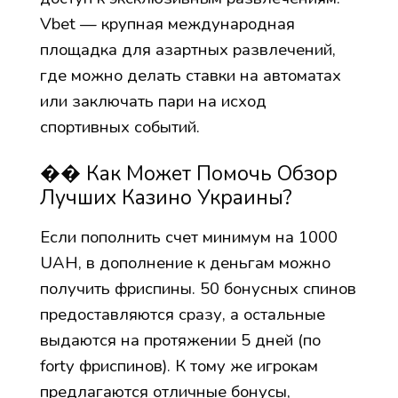
Vbet — крупная международная
площадка для азартных развлечений,
где можно делать ставки на автоматах
или заключать пари на исход
спортивных событий.
�� Как Может Помочь Обзор
Лучших Казино Украины?
Если пополнить счет минимум на 1000
UAH, в дополнение к деньгам можно
получить фриспины. 50 бонусных спинов
предоставляются сразу, а остальные
выдаются на протяжении 5 дней (по
forty фриспинов). К тому же игрокам
предлагаются отличные бонусы,