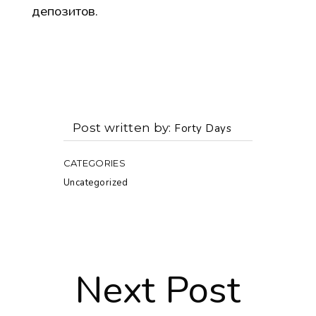
депозитов.
Post written by
Forty Days
CATEGORIES
Uncategorized
Next Post