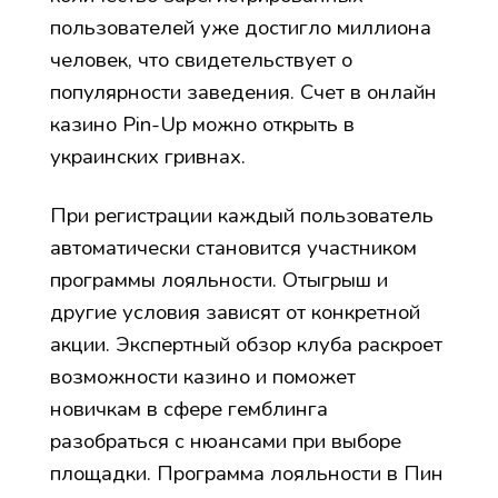
пользователей уже достигло миллиона
человек, что свидетельствует о
популярности заведения. Счет в онлайн
казино Pin-Up можно открыть в
украинских гривнах.
При регистрации каждый пользователь
автоматически становится участником
программы лояльности. Отыгрыш и
другие условия зависят от конкретной
акции. Экспертный обзор клуба раскроет
возможности казино и поможет
новичкам в сфере гемблинга
разобраться с нюансами при выборе
площадки. Программа лояльности в Пин