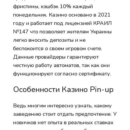
фриспины, кэшбэк 10% каждый
понедельник. Казино основано в 2021
году и работает под лицензией КРАИЛ
№147 что позволяет жителям Украины
легко вносить депозиты и не
беспокоится о своем игровом счете.
Данные провайдеры гарантируют
честную работу автоматов, так как они
функционируют согласно сертификату.
Особенности Казино Pin-up
Ведь многим интересно узнать, какому
заведению стоит отдать предпочтение. У
новичков нет опыта в реальных ставках