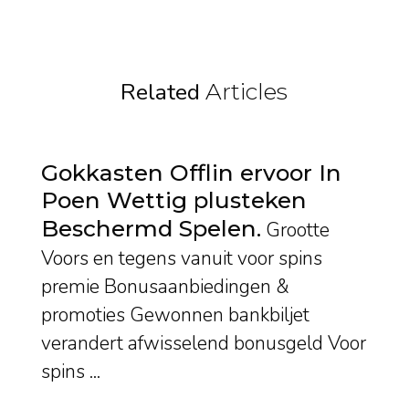
Related
Articles
Gokkasten Offlin ervoor In
Poen Wettig plusteken
Beschermd Spelen
Grootte
Voors en tegens vanuit voor spins
premie Bonusaanbiedingen &
promoties Gewonnen bankbiljet
verandert afwisselend bonusgeld Voor
spins ...