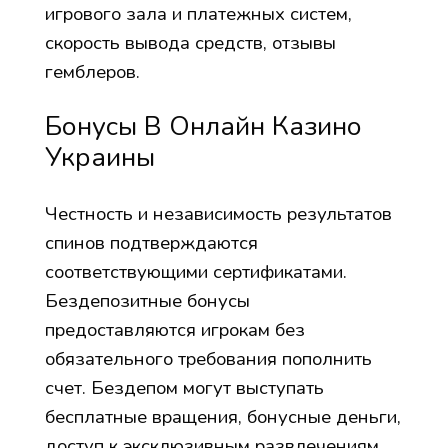
игрового зала и платежных систем,
скорость вывода средств, отзывы
гемблеров.
Бонусы В Онлайн Казино
Украины
Честность и независимость результатов
спинов подтверждаются
соответствующими сертификатами.
Бездепозитные бонусы
предоставляются игрокам без
обязательного требования пополнить
счет. Бездепом могут выступать
бесплатные вращения, бонусные деньги,
доступ к эксклюзивным развлечениям.