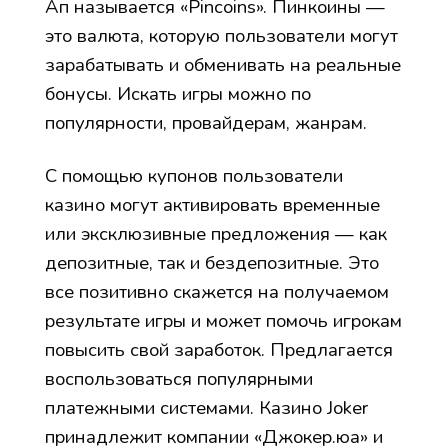
Ап называется «Pincoins». Пинкоины —
это валюта, которую пользователи могут
зарабатывать и обменивать на реальные
бонусы. Искать игры можно по
популярности, провайдерам, жанрам.
С помощью купонов пользователи
казино могут активировать временные
или эксклюзивные предложения — как
депозитные, так и бездепозитные. Это
все позитивно скажется на получаемом
результате игры и может помочь игрокам
повысить свой заработок. Предлагается
воспользоваться популярными
платежными системами. Казино Joker
принадлежит компании «Джокер.юа» и