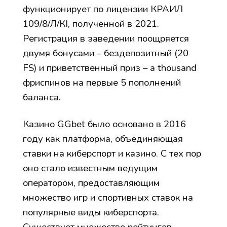
функционирует по лицензии КРАИЛ
109/8/Л/КІ, полученной в 2021.
Регистрация в заведении поощряется
двумя бонусами – бездепозитный (20
FS) и приветственный приз – a thousand
фриспинов на первые 5 пополнений
баланса.
Казино GGbet было основано в 2016
году как платформа, объединяющая
ставки на киберспорт и казино. С тех пор
оно стало известным ведущим
оператором, предоставляющим
множество игр и спортивных ставок на
популярные виды киберспорта.
Существует множество рейтингов