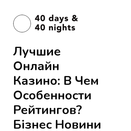
Лучшие
Онлайн
Казино: В Чем
Особенности
Рейтингов?
Бізнес Новини