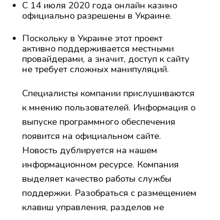
С 14 июля 2020 года онлайн казино
официально разрешены в Украине.
Поскольку в Украине этот проект
активно поддерживается местными
провайдерами, а значит, доступ к сайту
не требует сложных манипуляций.
Специалисты компании прислушиваются
к мнению пользователей. Информация о
выпуске программного обеспечения
появится на официальном сайте.
Новость дублируется на нашем
информационном ресурсе. Компания
выделяет качество работы службы
поддержки. Разобраться с размещением
клавиш управления, разделов не