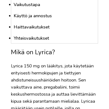
Vaikutustapa
Käyttö ja annostus
Haittavaikutukset
Yhteisvaikutukset
Mikä on Lyrica?
Lyrica 150 mg on lääkitys, jota käytetään
erityisesti hermokipujen ja tiettyjen
ahdistuneisuushäiriöiden hoitoon. Sen
vaikuttava aine, pregabaliini, toimii
keskushermostossa ja auttaa lievittämään
kipua sekä parantamaan mielialaa. Lyricaa
määrätään usein potilaille, joilla on