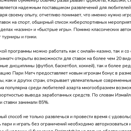
ожений букмекер обычно разыгрывает фрибеты, кэшбэки, ст
является надежным поставщиком развлечений для любителей 
аря своему опыту, отчетливо понимает, что именно нужно иг
тавок на спорт, обширный список киберспортивных мероприят
делах «казино» и «быстрые игры». Помимо классических автом
 турниры и гонки.
ой программы можно работать как с онлайн-казино, так и со
иматч открыты возможности для ставок на более чем 20 видо
ые дисциплины (футбол, баскетбол, хоккей), так и более ред
трацию Пари Матч предоставляет новым игрокам бонус в разме
ы, как и других стран, открывает увлекательные современны
ма популярна среди любителей азарта многообразием возмож
фортностью вывода заработанных средств. По словам Измайло
и ставки занимали 85%.
ный способ не только развлечься и провести время с удовольс
 пари и играть без ограничений необходимо авторизоваться 