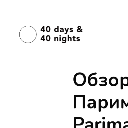
Обзор
Пари
Parim