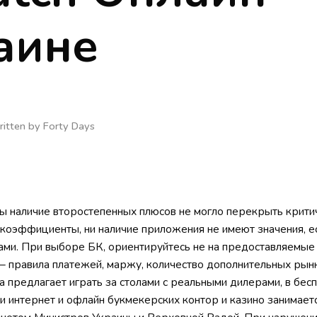
аине
ritten by
Forty Days
обы наличие второстепенных плюсов не могло перекрыть крити
 коэффициенты, ни наличие приложения не имеют значения, е
ми. При выборе БК, ориентируйтесь не на предоставляемые 
— правила платежей, маржу, количество дополнительных рынк
а предлагает играть за столами с реальными дилерами, в бесп
и интернет и офлайн букмекерских контор и казино занимае