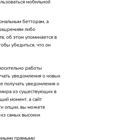
ользоваться мобильной
ональным бетторам, а
ухищрениям либо
в, об этом упоминается в
тобы убедиться, что он
тносительно работы
лучать уведомления о новых
те получать уведомления о
 мира из существующих в
щий момент, а сайт
ти опции, вы можете
 из самых высоких
венными прямыми