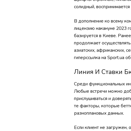
солидный, воспринимается 
В дополнение ко всему ко
лицензию накануне 2023 го
базируется в Киеве. Ране
продолжает осуществлять 
азиатских, африканских, с
гиперссылка на Sport.ua об
Линия И Ставки Б
Среди функциональных инс
Любые встречи можно доба
прислушиваться и доверят
те факторы, которые бетт
разноплановых данных.
Если клиент не загружен, 