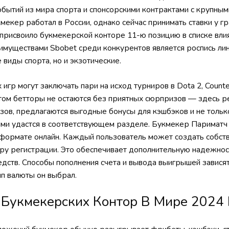
обытий из мира спорта и спонсорскими контрактами с крупным
мекер работал в России, однако сейчас принимать ставки у г
присвоило букмекерской конторе 11-ю позицию в списке вл
имуществами Sbobet среди конкурентов является роспись лин
 виды спорта, но и экзотические.
р могут заключать пари на исход турниров в Dota 2, Counter-S
этом бетторы не остаются без приятных сюрпризов — здесь р
ов, предлагаются выгодные бонусы для кэшбэков и не только
и удастся в соответствующем разделе. Букмекер Париматч 
формате онлайн. Каждый пользователь может создать собств
у регистрации. Это обеспечивает дополнительную надежност
ств. Способы пополнения счета и вывода выигрышей зависят о
тип валюты он выбрал.
Букмекерских Контор В Мире 2024 