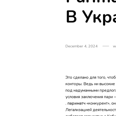
В Укр
December 4, 2024
w
Это сделано для того, чт
конторы. Ведь ни высокие
под надуманными предлога
условия заключения пари 
. париматч
«конкурент», он
Легализацией деятельност