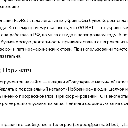
спокойно.
мпания FavBet стала легальным украинским букмекером, опл
да. Ко всему прочему оказалось, что GG.BET – это украинска
е она работала в РФ, но ушла оттуда в позапрошлом году. А 
букмекерскую деятельность, принимая ставки от игроков из 
еверо- и латиноамериканских стран. При использовании текст
язательна.
к Париматч
трументов на сайте — вкладки «Популярные матчи», «Статист
влять в персональный каталог «Избранное» в один щелчок 
ь мнению профессионалов. При формировании ТОП, эксперты
еры нередко упускают из вида. Рейтинги формируются на ос
отправляйте сообщение в Телеграм (адрес @parimatchbot). Да