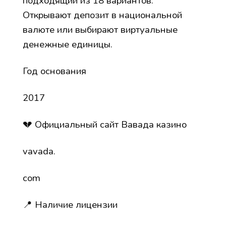
подходящий из 18 вариантов.
Открывают депозит в национальной
валюте или выбирают виртуальные
денежные единицы.
Год основания
2017
💔 Официальный сайт Вавада казино
vavada.
com
📍 Наличие лицензии