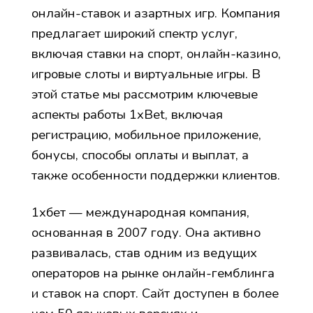
онлайн-ставок и азартных игр. Компания
предлагает широкий спектр услуг,
включая ставки на спорт, онлайн-казино,
игровые слоты и виртуальные игры. В
этой статье мы рассмотрим ключевые
аспекты работы 1xBet, включая
регистрацию, мобильное приложение,
бонусы, способы оплаты и выплат, а
также особенности поддержки клиентов.
1хбет — международная компания,
основанная в 2007 году. Она активно
развивалась, став одним из ведущих
операторов на рынке онлайн-гемблинга
и ставок на спорт. Сайт доступен в более