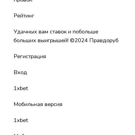
Рейтинг
Удачных вам ставок и побольше
больших выигрышей! ©2024 Правдоруб
Регистрация
Вход
1xbet
Мобильная версия
1xbet