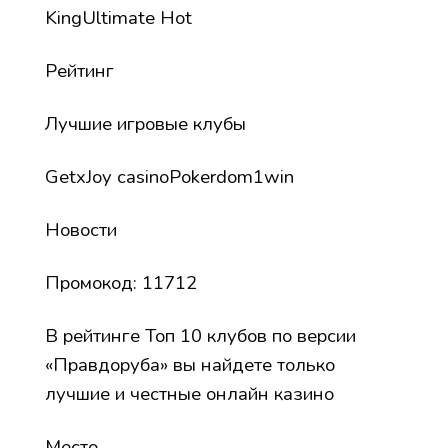
KingUltimate Hot
Рейтинг
Лучшие игровые клубы
GetxJoy casinoPokerdom1win
Новости
Промокод: 11712
В рейтинге Топ 10 клубов по версии
«Правдоруба» вы найдете только
лучшие и честные онлайн казино
Место