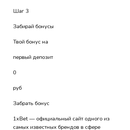
Шаг 3
Забирай бонусы
Твой бонус на
первый депозит
0
руб
Забрать бонус
1xBet — официальный сайт одного из
самых известных брендов в сфере