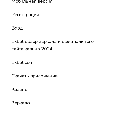
Мобильная версия
Регистрация
Вход
1xbet обзор зеркала и официального
сайта казино 2024
1xbet.com
Скачать приложение
Казино
Зеркало