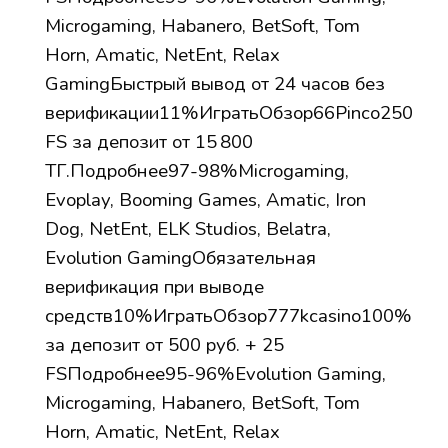
Microgaming, Habanero, BetSoft, Tom
Horn, Amatic, NetEnt, Relax
GamingБыстрый вывод от 24 часов без
верификации11%ИгратьОбзор66Pinco250
FS за депозит от 15 800
ТГ.Подробнее97-98%Microgaming,
Evoplay, Booming Games, Amatic, Iron
Dog, NetEnt, ELK Studios, Belatra,
Evolution GamingОбязательная
верификация при выводе
средств10%ИгратьОбзор777kcasino100%
за депозит от 500 руб. + 25
FSПодробнее95-96%Evolution Gaming,
Microgaming, Habanero, BetSoft, Tom
Horn, Amatic, NetEnt, Relax