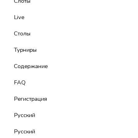
Слоты
Live
Столы
Турниры
Содержание
FAQ
Регистрация
Русский
Русский