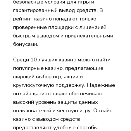
безопасные условия для игры и
гарантированный вывод средств. В
рейтинг казино попадают только
проверенные площадки с лицензией,
быстрым выводом и привлекательными
бонусами.
Среди 10 лучших казино можно найти
популярные казино, предлагающие
широкий выбор игр, акции и
круглосуточную поддержку. Надежные
онлайн казино также обеспечивают
высокий уровень защиты данных
пользователей и честную игру. Онлайн
казино с выводом средств
предоставляют удобные способы