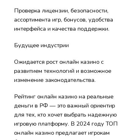
Проверка лицензии, безопасности,
ассортимента игр, бонусов, удобства
интерфейса и качества поддержки.
Будущее индустрии
Ожидается рост онлайн казино с
развитием технологий и возможное
изменение законодательства.
Рейтинг онлайн казино на реальные
деньги в РФ — это важный ориентир
для тех, кто хочет выбрать надежную
игровую платформу. В 2024 году ТОП
онлайн казино предлагает игрокам