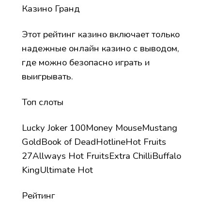
Казино Гранд
Этот рейтинг казино включает только
надежные онлайн казино с выводом,
где можно безопасно играть и
выигрывать.
Топ слоты
Lucky Joker 100Money MouseMustang
GoldBook of DeadHotlineHot Fruits
27Allways Hot FruitsExtra ChilliBuffalo
KingUltimate Hot
Рейтинг