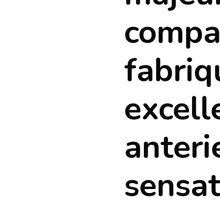
compa
fabriq
excell
anteri
sensat