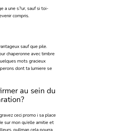
 a une s?ur, sauf si toi-
evenir compris.
vantageux sauf que pile.
our chaperonne avec timbre
quelques mots gracieux
perons dont ta lumiere se
irmer au sein du
ration?
ravez ceci promo i sa place
 sur mon qu’elle amitie et
lleurs, pullman cela pourra