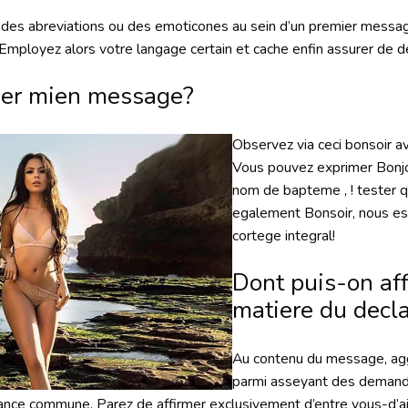
 des abreviations ou des emoticones au sein d’un premier message
mployez alors votre langage certain et cache enfin assurer de d
er mien message?
Observez via ceci bonsoir a
Vous pouvez exprimer Bonj
nom de bapteme , ! tester 
egalement Bonsoir, nous es
cortege integral!
Dont puis-on aff
matiere du decla
Au contenu du message, agg
parmi asseyant des demande
sance commune.
Parez de affirmer exclusivement d’entre vous-d’ai