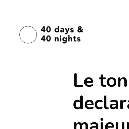
Le ton
declar
majeu