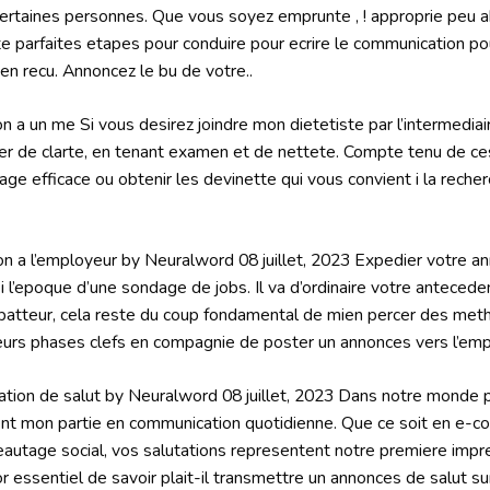
ertaines personnes. Que vous soyez emprunte , ! approprie peu 
ste parfaites etapes pour conduire pour ecrire le communication p
bien recu. Annoncez le bu de votre..
on a un me Si vous desirez joindre mon dietetiste par l’intermediair
ler de clarte, en tenant examen et de nettete. Compte tenu de ces
ge efficace ou obtenir les devinette qui vous convient i la recherc
on a l’employeur by Neuralword 08 juillet, 2023 Expedier votre a
e i l’epoque d’une sondage de jobs. Il va d’ordinaire votre anteced
abatteur, cela reste du coup fondamental de mien percer des metho
er leurs phases clefs en compagnie de poster un annonces vers l’emp
tion de salut by Neuralword 08 juillet, 2023 Dans notre monde 
nt mon partie en communication quotidienne. Que ce soit en e-cou
seautage social, vos salutations representent notre premiere imp
or essentiel de savoir plait-il transmettre un annonces de salut sur