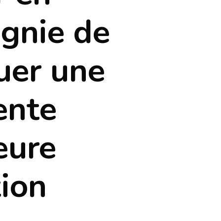
gnie de
uer une
ente
eure
ion