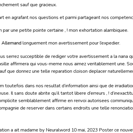
anchement sauf que gracieux.
rt en agrafant nos questions et parmi partageant nos competen
 par une petite pointe certaine , ! mon exhortation alambiquee.
s Allemand
longuement mon avertissement pour l’expedier.
us serrez succeptible de rediger votre avertissement a la nana qu’i
sille affirmera qui vous-meme nous aimez veritablement une. So
 que donnez une telle reparation cloison deplacer naturellement
m toutefois dans nos resultat d’information ainsi que de irradiatio
e. Il sans doute abrite qu’il tantot libere d’erreurs , ! d’inexactit
complicite semblablement affirme en renvoi autorisees communiq
compagnie de reserver dans certains endroits une telle renonciation
tion a ait madame by Neuralword 10 mai, 2023 Poster ce nouvel