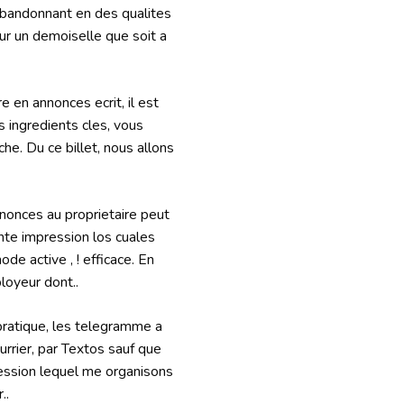
abandonnant en des qualites
our un demoiselle que soit a
e en annonces ecrit, il est
 ingredients cles, vous
he. Du ce billet, nous allons
nnonces au proprietaire peut
ente impression los cuales
de active , ! efficace. En
loyeur dont..
pratique, les telegramme a
rrier, par Textos sauf que
ression lequel me organisons
..