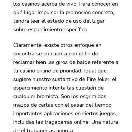
los casinos acerca de vivo. Para conocer en
qué lugar impulsar la promoción concreta,
tendrá leer el estado de uso del lugar
sobre esparcimiento específico.
Claramente, existe otros enfoque an
encontrarse en cuenta con el fin de
reclamar bien las giros de balde referente a
tu casino online de prioridad. Igual que
sugiere nuestro sustantivo de Fire Joker, el
esparcimiento intenta las cuestión de
cualquier bromista. Son los esgrimidas
mazos de cartas con el pasar del tiempo
importantes aplicaciones en ciertos juegos,
incluidas las tragaperras online. Una natura
de el tragaperras apunta