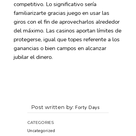
competitivo. Lo significativo serí­a
familiarizarte gracias juego en usar las
giros con el fin de aprovecharlos alrededor
del máximo. Las casinos aportan límites de
protegerse, igual que topes referente a los
ganancias o bien campos en alcanzar
jubilar el dinero.
Post written by
Forty Days
CATEGORIES
Uncategorized