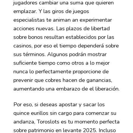
jugadores cambiar una suma que quieren
emplazar. Y las giros de juegos
especialistas te animan an experimentar
acciones nuevas. Las plazos de libertad
sobre bonos resultan establecidos por las
casinos, por eso el tiempo dependerá sobre
sus términos. Algunos podrán mostrar
suficiente tiempo como otros a lo mejor
nunca lo perfectamente proporcione de
prevenir que cobres hacen de ganancias,
aumentando una embarazo de el liberación.
Por eso, si deseas apostar y sacar los
quince eurillos sin cargo para comenzar su
andanza, Toroslots es tu momento perfecta
sobre patrimonio en levante 2025. Incluso