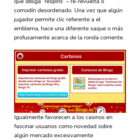
que obliga “respins” – re-revuelta o
comodín desordenado. Una vez que algún
jugador permite clic referente a el
emblema, hace una diferente saque o más
profusamente acerca de la ronda corriente.
Igualmente favorecen a los casinos en
fascinar usuarios como novedad sobre
algún mercado excesivamente