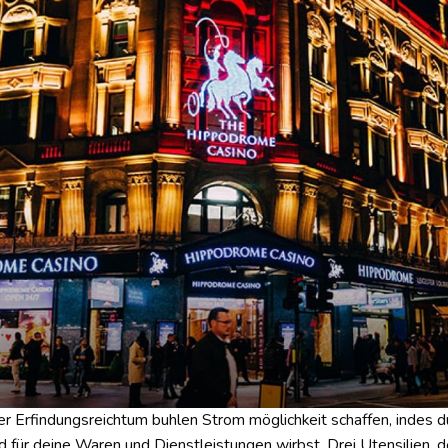
er Erfindungsreichtum buhlen Strom möglichkeit schaffen, indes 
d für deine Waren und Dienstleistungen wirbst. Drei Utensilien,