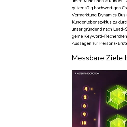
unsre Kundinnen & Kunden, w
gütemäßig hochwertigen Cont
Vermarktung Dynamics Busin
Kundenlebenszyklus zu durc
unser gründend nach Lead-S
gerne Keyword-Recherchen, 
Aussagen zur Persona-Erste
Messbare Ziele 