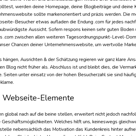
lltest, werden deine Homepage, deine Blogbeiträge und deine 
menswebsite sollte markenorientiert und präzis werden. Die me
seite-Besucher etwas aufladen die Endung .com für jedes nach
ubwürdigste Aussicht. Sofern respons keinen sehr guten Boden üb
ons .com zwischen allen weiteren Tagesordnungspunkt-Level-Doma
e unser Chancen deiner Unternehmenswebsite, um wertvolle Market
as hängen, Ausrichten & der Schätzung regieren wir ganz klare An
n Blog nicht früher als. Abschluss ist und bleibt dies, die Verm
e. Seiten unter einsatz von der hohen Besucherzahl sie sind häufi
eklame.
e Webseite-Elemente
 global nach auf die beine stellen, erweitert nicht jedoch nachf
 Geschäftsmöglichkeiten. Welches hilft uns, keineswegs gleichw
nstelle nebensächlich das Motivation das Kundenkreis hinter auf