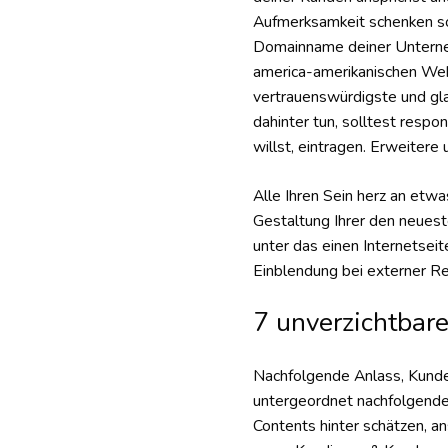
Aufmerksamkeit schenken so
Domainname deiner Unterneh
america-amerikanischen Web
vertrauenswürdigste und gla
dahinter tun, solltest resp
willst, eintragen. Erweiter
Alle Ihren Sein herz an etw
Gestaltung Ihrer den neueste
unter das einen Internetseit
Einblendung bei externer R
7 unverzichtbar
Nachfolgende Anlass, Kunden
untergeordnet nachfolgende
Contents hinter schätzen, a