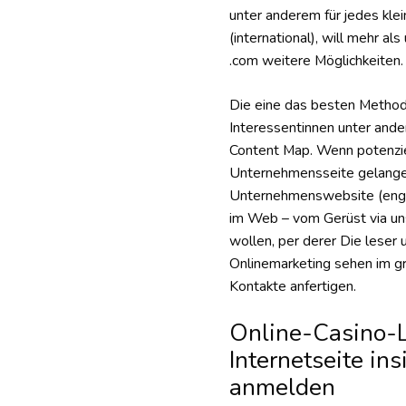
unter anderem für jedes kle
(international), will mehr a
.com weitere Möglichkeiten.
Die eine das besten Method
Interessentinnen unter ande
Content Map. Wenn potenzi
Unternehmensseite gelangen,
Unternehmenswebsite (engl.
im Web – vom Gerüst via uns
wollen, per derer Die leser
Onlinemarketing sehen im gr
Kontakte anfertigen.
Online-Casino-L
Internetseite in
anmelden