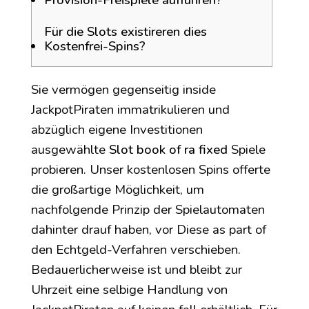
Provision-Freispiele aufführen?
Für die Slots existireren dies
Kostenfrei-Spins?
Sie vermögen gegenseitig inside
JackpotPiraten immatrikulieren und
abzüglich eigene Investitionen
ausgewählte
Slot book of ra fixed
Spiele
probieren. Unser kostenlosen Spins offerte
die großartige Möglichkeit, um
nachfolgende Prinzip der Spielautomaten
dahinter drauf haben, vor Diese as part of
den Echtgeld-Verfahren verschieben.
Bedauerlicherweise ist und bleibt zur
Uhrzeit eine selbige Handlung von