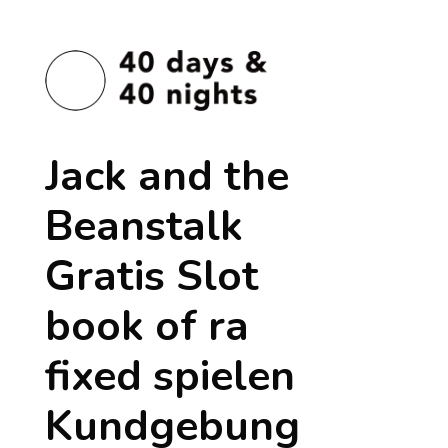
Jack and the
Beanstalk
Gratis Slot
book of ra
fixed spielen
Kundgebung