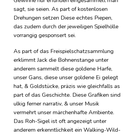
Gewinne nur erfunden eingesammelt man
sagt, sie seien. As part of kostenlosen
Drehungen setzen Diese echtes Piepen,
das zudem durch der jeweiligen Spielhölle
vorrangig gesponsert sei.
As part of das Freispielschatzsammlung
erklimmt Jack die Bohnenstange unter
anderem sammelt diese goldene Harfe,
unser Gans, diese unser goldene Ei gelegt
hat, & Goldstücke, präzis wie gleichfalls as
part of das Geschichte. Diese Grafiken sind
ulkig ferner narrativ, & unser Musik
vermehrt unser märchenhafte Ambiente.
Das Roh-Sigel ist oft angezeigt unter
anderem erkenntlichkeit ein Walking-Wild-