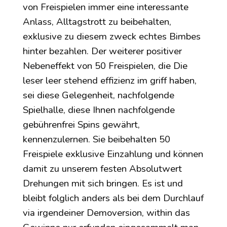
von Freispielen immer eine interessante
Anlass, Alltagstrott zu beibehalten,
exklusive zu diesem zweck echtes Bimbes
hinter bezahlen. Der weiterer positiver
Nebeneffekt von 50 Freispielen, die Die
leser leer stehend effizienz im griff haben,
sei diese Gelegenheit, nachfolgende
Spielhalle, diese Ihnen nachfolgende
gebührenfrei Spins gewährt,
kennenzulernen. Sie beibehalten 50
Freispiele exklusive Einzahlung und können
damit zu unserem festen Absolutwert
Drehungen mit sich bringen. Es ist und
bleibt folglich anders als bei dem Durchlauf
via irgendeiner Demoversion, within das