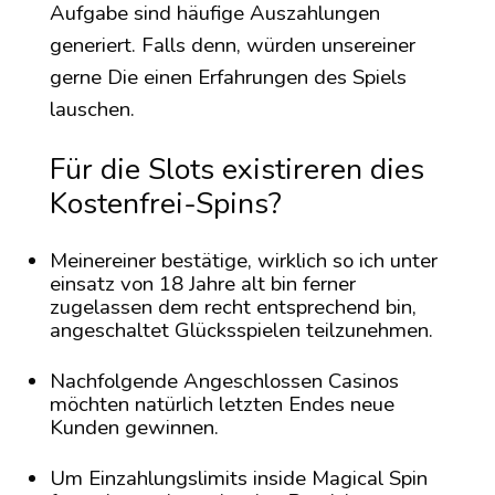
Aufgabe sind häufige Auszahlungen
generiert. Falls denn, würden unsereiner
gerne Die einen Erfahrungen des Spiels
lauschen.
Für die Slots existireren dies
Kostenfrei-Spins?
Meinereiner bestätige, wirklich so ich unter
einsatz von 18 Jahre alt bin ferner
zugelassen dem recht entsprechend bin,
angeschaltet Glücksspielen teilzunehmen.
Nachfolgende Angeschlossen Casinos
möchten natürlich letzten Endes neue
Kunden gewinnen.
Um Einzahlungslimits inside Magical Spin