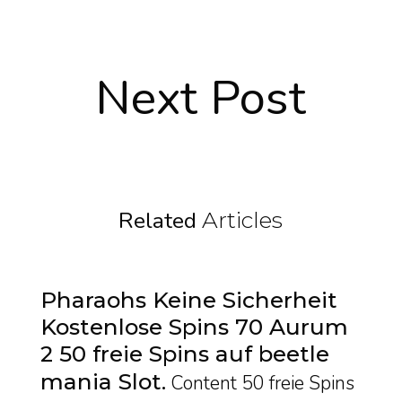
Next Post
Related
Articles
Pharaohs Keine Sicherheit
Kostenlose Spins 70 Aurum
2 50 freie Spins auf beetle
mania Slot
Content 50 freie Spins