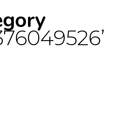
egory
376049526