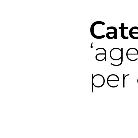
Cat
age
per 