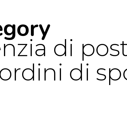
egory
nzia di pos
ordini di s