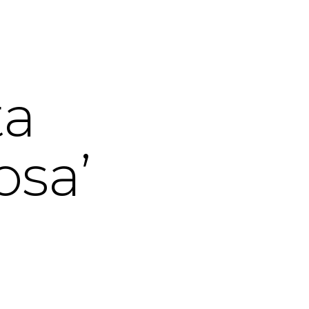
ta
posa