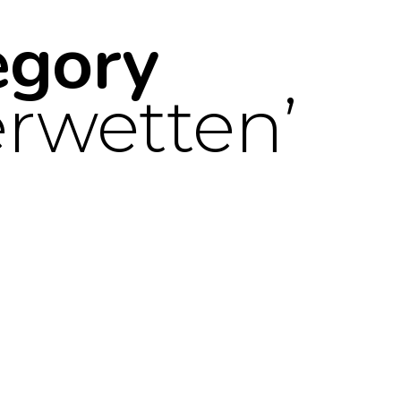
egory
erwetten