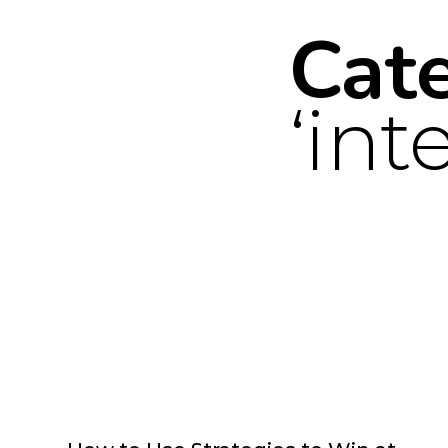
Cat
int