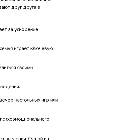
вают друг друга в
ает за ускорение
 семья играет ключевую
елиться своими
оведения.
вечер настольных игр или
я психоэмоционального
 населения. Одной из