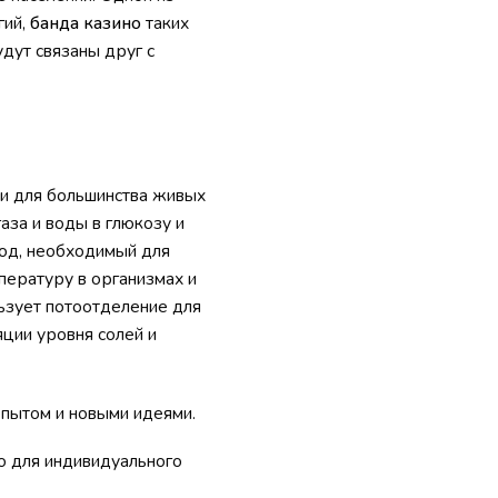
гий,
банда казино
таких
дут связаны друг с
ии для большинства живых
аза и воды в глюкозу и
род, необходимый для
пературу в организмах и
льзует потоотделение для
яции уровня солей и
пытом и новыми идеями.
о для индивидуального