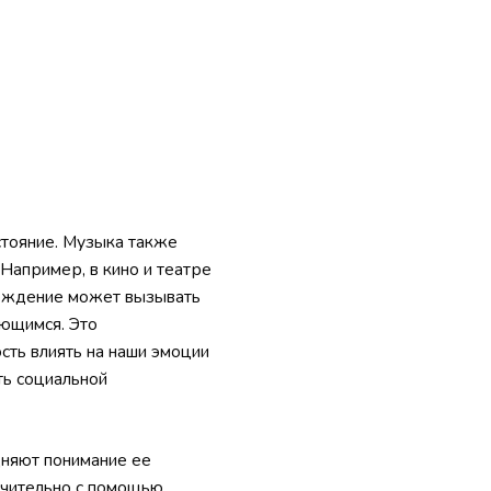
стояние. Музыка также
Например, в кино и театре
вождение может вызывать
ающимся. Это
сть влиять на наши эмоции
ть социальной
няют понимание ее
ючительно с помощью