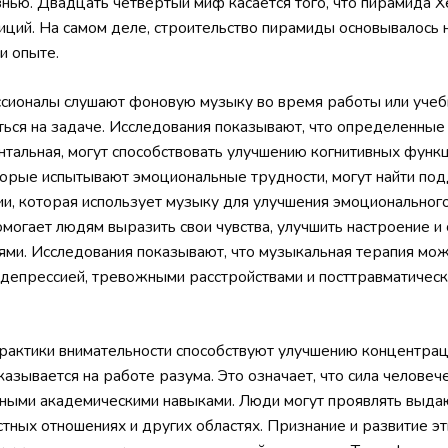
знью. Двадцать четвертый миф касается того, что пирамида Х
иций. На самом деле, строительство пирамиды основывалось 
и опыте.
сионалы слушают фоновую музыку во время работы или учеб
ться на задаче. Исследования показывают, что определенные
ентальная, могут способствовать улучшению когнитивных фун
торые испытывают эмоциональные трудности, могут найти по
ии, которая использует музыку для улучшения эмоционального
омогает людям выразить свои чувства, улучшить настроение и 
ми. Исследования показывают, что музыкальная терапия мо
депрессией, тревожными расстройствами и посттравматичес
практики внимательности способствуют улучшению концентрац
азывается на работе разума. Это означает, что сила человеч
ными академическими навыками. Люди могут проявлять выда
тных отношениях и других областях. Признание и развитие э