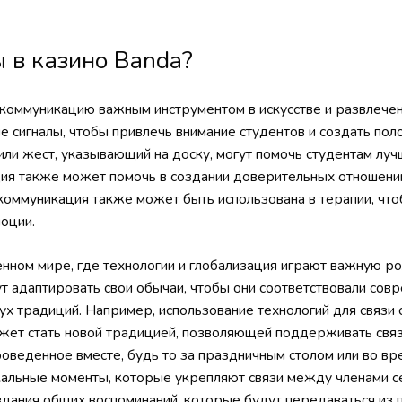
ы в казино Banda?
коммуникацию важным инструментом в искусстве и развлечен
е сигналы, чтобы привлечь внимание студентов и создать по
или жест, указывающий на доску, могут помочь студентам луч
ия также может помочь в создании доверительных отношени
коммуникация также может быть использована в терапии, чт
моции.
менном мире, где технологии и глобализация играют важную р
ут адаптировать свои обычаи, чтобы они соответствовали сов
дух традиций. Например, использование технологий для связи 
жет стать новой традицией, позволяющей поддерживать связ
роведенное вместе, будь то за праздничным столом или во в
кальные моменты, которые укрепляют связи между членами с
здания общих воспоминаний, которые будут передаваться из 