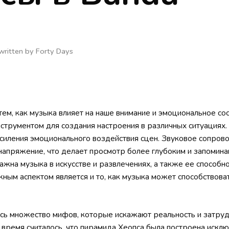
written by
Forty Days
тем, как музыка влияет на наше внимание и эмоциональное со
трументом для создания настроения в различных ситуациях. 
усиления эмоционального воздействия сцен. Звуковое сопро
и напряжение, что делает просмотр более глубоким и запомин
ажна музыка в искусстве и развлечениях, а также ее способно
жным аспектом является и то, как музыка может способствова
сь множество мифов, которые искажают реальность и затруд
 время считалось, что пирамида Хеопса была построена искл