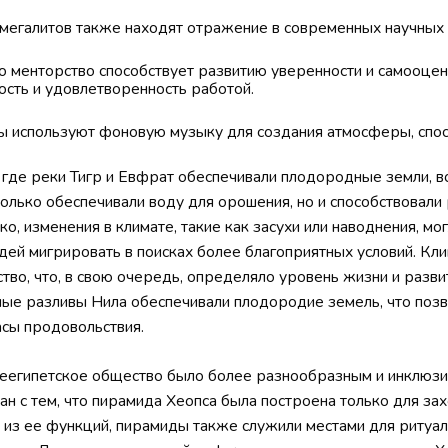
мегалитов также находят отражение в современных научных 
о менторство способствует развитию уверенности и самооцен
сть и удовлетворенность работой.
ы используют фоновую музыку для создания атмосферы, спо
 где реки Тигр и Евфрат обеспечивали плодородные земли, в
только обеспечивали воду для орошения, но и способствовали
о, изменения в климате, такие как засухи или наводнения, мо
юдей мигрировать в поисках более благоприятных условий. Кл
ство, что, в свою очередь, определяло уровень жизни и разв
ные разливы Нила обеспечивали плодородие земель, что позв
асы продовольствия.
неегипетское общество было более разнообразным и инклюзив
н с тем, что пирамида Хеопса была построена только для зах
 из ее функций, пирамиды также служили местами для ритуал