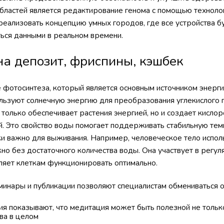
бластей является редактирование генома с помощью техноло
реализовать концепцию умных городов, где все устройства бу
ться данными в реальном времени.
на депозит, фриспины, кэшбек
е фотосинтеза, который является основным источником энерг
льзуют солнечную энергию для преобразования углекислого г
 только обеспечивает растения энергией, но и создает кисло
. Это свойство воды помогает поддерживать стабильную тем
ски важно для выживания. Например, человеческое тело испо
о без достаточного количества воды. Она участвует в регул
оляет клеткам функционировать оптимально.
инары и публикации позволяют специалистам обмениваться о
я показывают, что медитация может быть полезной не тольк
ва в целом