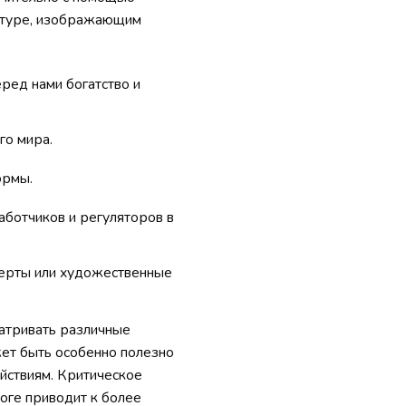
ратуре, изображающим
ред нами богатство и
го мира.
ормы.
аботчиков и регуляторов в
церты или художественные
матривать различные
ет быть особенно полезно
ействиям. Критическое
оге приводит к более