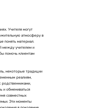
иях. Учителя могут
ложительную атмосферу в
ше понять материал.
й между учителем и
обы помочь клиентам
оль, некоторые традиции
ременным реалиям,
с родственниками,
ь и обмениваться
ремя совместных
емьи. Эти моменты
поколения в поколение.