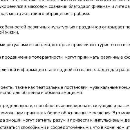
 укоренился в массовом сознании благодаря фильмам и лите
 как места жестокого обращения с рабами.
особенностей различных культурных праздников открывает пе
ой жизни.
ми ритуалами и танцами, которые привлекают туристов со все
а продвижение толерантности, могут принимать различные ф
 личной информации станет одной из главных задач для разр
оекты, такие как театральные постановки, музыкальные кон
анство для общения и обмена эмоциями.
определенности, способность анализировать ситуацию и расс
помочь нам принимать более обоснованные решения. Это мож
гда эмоции могут затмить разум и привести к импульсивным д
ставаться спокойными и сосредоточенными, что в конечном ит