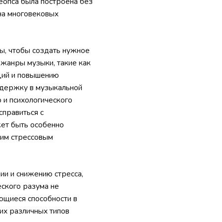
еопса была построена без
на многовековых
ы, чтобы создать нужное
 жанры музыки, такие как
кций и повышению
ддержку в музыкальной
 и психологического
справиться с
жет быть особенно
ким стрессовым
ии и снижению стресса,
еского разума не
ющиеся способности в
тих различных типов