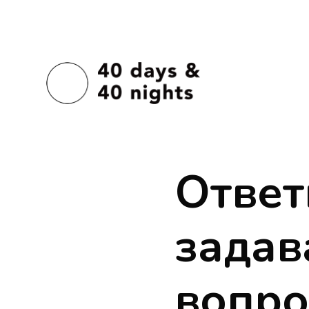
Ответ
зада
вопро