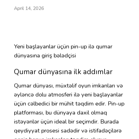
April 14, 2026
Yeni başlayanlar üçün pin-up ilə qumar
dünyasına giriş bələdçisi
Qumar dünyasına ilk addımlar
Qumar dünyası, müxtəlif oyun imkanları və
əyləncə dolu atmosferi ilə yeni başlayanlar
üçün cəlbedici bir mühit təqdim edir. Pin-up
platforması, bu dünyaya daxil olmaq
istəyənlər üçün ideal bir seçimdir. Burada
qeydiyyat prosesi sadədir və istifadəçilərə