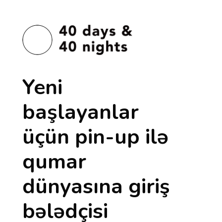
Yeni
başlayanlar
üçün pin-up ilə
qumar
dünyasına giriş
bələdçisi