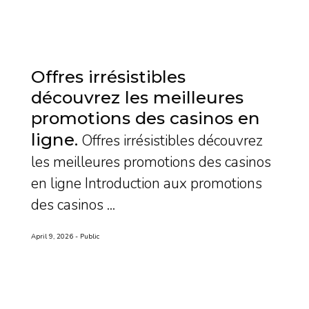
Offres irrésistibles
découvrez les meilleures
promotions des casinos en
ligne
Offres irrésistibles découvrez
les meilleures promotions des casinos
en ligne Introduction aux promotions
des casinos ...
April 9, 2026
Public