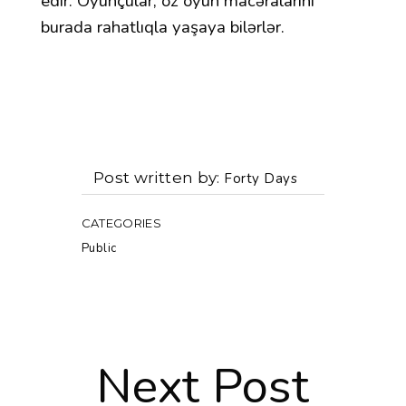
edir. Oyunçular, öz oyun macəralarını
burada rahatlıqla yaşaya bilərlər.
Post written by
Forty Days
CATEGORIES
Public
Next Post