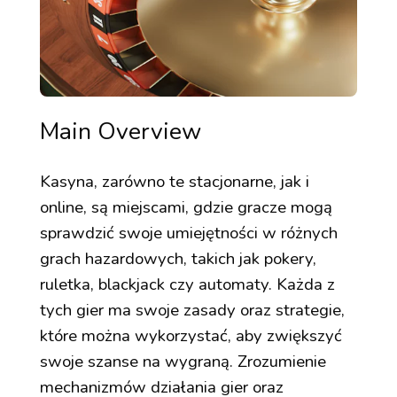
Main Overview
Kasyna, zarówno te stacjonarne, jak i
online, są miejscami, gdzie gracze mogą
sprawdzić swoje umiejętności w różnych
grach hazardowych, takich jak pokery,
ruletka, blackjack czy automaty. Każda z
tych gier ma swoje zasady oraz strategie,
które można wykorzystać, aby zwiększyć
swoje szanse na wygraną. Zrozumienie
mechanizmów działania gier oraz