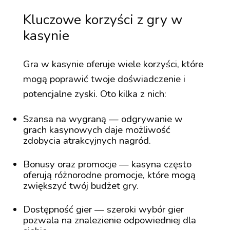
Kluczowe korzyści z gry w
kasynie
Gra w kasynie oferuje wiele korzyści, które
mogą poprawić twoje doświadczenie i
potencjalne zyski. Oto kilka z nich:
Szansa na wygraną — odgrywanie w
grach kasynowych daje możliwość
zdobycia atrakcyjnych nagród.
Bonusy oraz promocje — kasyna często
oferują różnorodne promocje, które mogą
zwiększyć twój budżet gry.
Dostępność gier — szeroki wybór gier
pozwala na znalezienie odpowiedniej dla