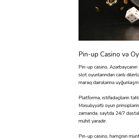
Pin-up Casino və Oyu
Pin-up casino, Azərbaycanın r
slot oyunlarından canlı diler
maraq dairələrinə uyğunlaşma
Platforma, istifadəçilərin tə
Məsuliyyətli oyun prinsiplərin
zamanda, saytda 24/7 dəstək 
mühit yaradır.
Pin-up casino, həmçinin münt