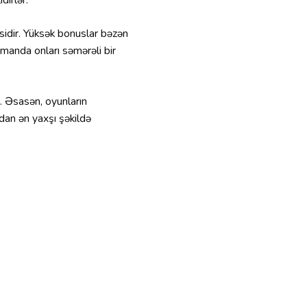
sidir. Yüksək bonuslar bəzən
manda onları səmərəli bir
. Əsasən, oyunların
dan ən yaxşı şəkildə