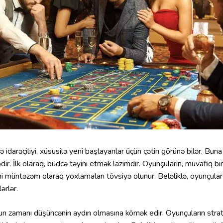
idarəçiliyi, xüsusilə yeni başlayanlar üçün çətin görünə bilər. Buna
dir. İlk olaraq, büdcə təyini etmək lazımdır. Oyunçuların, müvafiq 
i müntəzəm olaraq yoxlamaları tövsiyə olunur. Beləliklə, oyunçular
ərlər.
yun zamanı düşüncənin aydın olmasına kömək edir. Oyunçuların strat