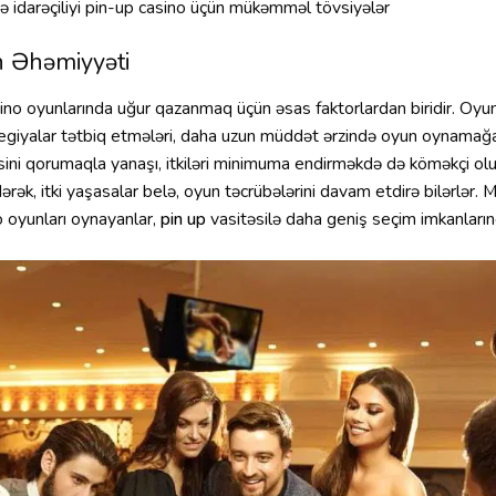
 idarəçiliyi pin-up casino üçün mükəmməl tövsiyələr
in Əhəmiyyəti
azino oyunlarında uğur qazanmaq üçün əsas faktorlardan biridir. Oyu
egiyalar tətbiq etmələri, daha uzun müddət ərzində oyun oynamağa 
dcəsini qorumaqla yanaşı, itkiləri minimuma endirməkdə də köməkçi ol
ək, itki yaşasalar belə, oyun təcrübələrini davam etdirə bilərlər.
 oyunları oynayanlar,
pin up
vasitəsilə daha geniş seçim imkanlarınd