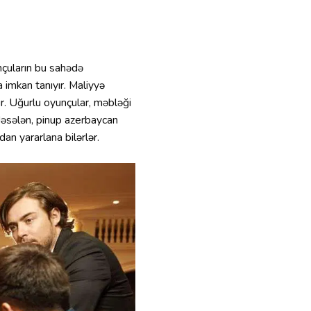
nçuların bu sahədə
imkan tanıyır. Maliyyə
ur. Uğurlu oyunçular, məbləği
 Məsələn, pinup azerbaycan
an yararlana bilərlər.