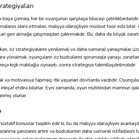
rategiyaları
ə başa çıxmaq, hər bir oyunçunun qarşılaşa biləcəyi çətinliklərdəndir
larını idarə etmələri, maliyyə idarəçiliyini müsbət təsir edə bilər. 
ləri geri almağa çalışmaqdan çəkinməkdir. Bu, daha da böyük zərərlə
arkən, öz strategiyalarını yeniləməli və daha səmərəli yanaşmalar üz
ara yönəlmək, oyunçuların öz büdcələrini qorumaqla yanaşı, zərərlər
 neçə kiçik məbləğlə oynayıb, sonra strategiya təkmilləşdirilməlidir.
 və motivasiya tapmaq, itki yaşanan dövrlərdə vacibdir. Oyunçular,
ı inkişaf etdirə bilərlər. Eyni zamanda, oyun mühitindən məmnun qal
nmış olurlar.
ə
üxtəlif bonuslar təqdim edir ki, bu da maliyyə idarəçiliyini asanlaş
zanma şanslarını artırır və büdcələrinin daha səmərəli istifadəsini t
ə oxuyaraq, onları maksimum dərəcədə faydalı şəkildə istifadə etməli