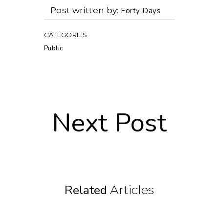
Post written by
Forty Days
CATEGORIES
Public
Next Post
Related
Articles