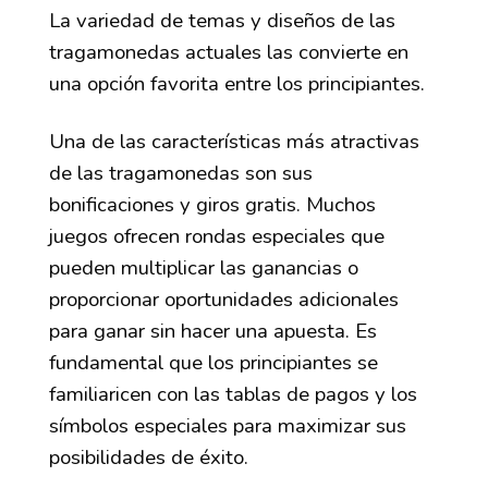
La variedad de temas y diseños de las
tragamonedas actuales las convierte en
una opción favorita entre los principiantes.
Una de las características más atractivas
de las tragamonedas son sus
bonificaciones y giros gratis. Muchos
juegos ofrecen rondas especiales que
pueden multiplicar las ganancias o
proporcionar oportunidades adicionales
para ganar sin hacer una apuesta. Es
fundamental que los principiantes se
familiaricen con las tablas de pagos y los
símbolos especiales para maximizar sus
posibilidades de éxito.