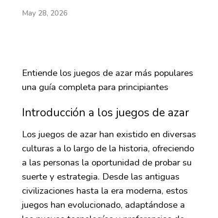
May 28, 2026
Entiende los juegos de azar más populares
una guía completa para principiantes
Introducción a los juegos de azar
Los juegos de azar han existido en diversas
culturas a lo largo de la historia, ofreciendo
a las personas la oportunidad de probar su
suerte y estrategia. Desde las antiguas
civilizaciones hasta la era moderna, estos
juegos han evolucionado, adaptándose a