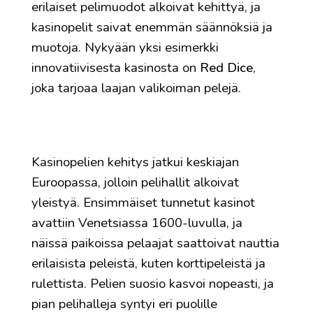
erilaiset pelimuodot alkoivat kehittyä, ja
kasinopelit saivat enemmän säännöksiä ja
muotoja. Nykyään yksi esimerkki
innovatiivisesta kasinosta on
Red Dice
,
joka tarjoaa laajan valikoiman pelejä.
Kasinopelien kehitys jatkui keskiajan
Euroopassa, jolloin pelihallit alkoivat
yleistyä. Ensimmäiset tunnetut kasinot
avattiin Venetsiassa 1600-luvulla, ja
näissä paikoissa pelaajat saattoivat nauttia
erilaisista peleistä, kuten korttipeleistä ja
rulettista. Pelien suosio kasvoi nopeasti, ja
pian pelihalleja syntyi eri puolille