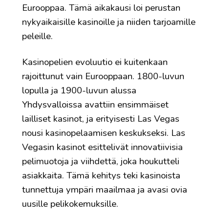
Eurooppaa. Tämä aikakausi loi perustan
nykyaikaisille kasinoille ja niiden tarjoamille
peleille.
Kasinopelien evoluutio ei kuitenkaan
rajoittunut vain Eurooppaan. 1800-luvun
lopulla ja 1900-luvun alussa
Yhdysvalloissa avattiin ensimmäiset
lailliset kasinot, ja erityisesti Las Vegas
nousi kasinopelaamisen keskukseksi. Las
Vegasin kasinot esittelivät innovatiivisia
pelimuotoja ja viihdettä, joka houkutteli
asiakkaita. Tämä kehitys teki kasinoista
tunnettuja ympäri maailmaa ja avasi ovia
uusille pelikokemuksille.