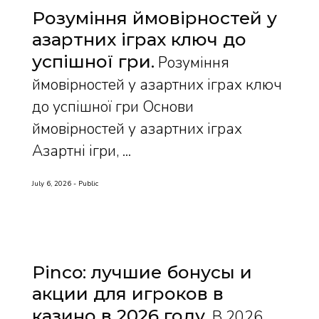
Розуміння ймовірностей у
азартних іграх ключ до
успішної гри
Розуміння
ймовірностей у азартних іграх ключ
до успішної гри Основи
ймовірностей у азартних іграх
Азартні ігри, ...
July 6, 2026
Public
Pinco: лучшие бонусы и
акции для игроков в
казино в 2026 году
В 2026