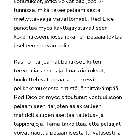
kotiutukset, jotka voivat olla jopa 24
tunnissa, mikä tekee pelaamisesta
miellyttävää ja vaivattomasti. Red Dice
panostaa myös käyttäjäystävälliseen
kokemukseen, jossa jokainen pelaaja löytää
itselleen sopivan pelin.
Kasinon tarjoamat bonukset, kuten
tervetuliaisbonus ja ilmaiskierrokset,
houkuttelevat pelaajia ja tekevät
pelikokemuksesta entistä jännittävämpää.
Red Dice on myös sitoutunut vastuulliseen
pelaamiseen, tarjoten asiakkailleen
mahdollisuuden asettaa talletus- ja
tappiorajoja. Tämä tarkoittaa, että pelaajat
voivat nauttia pelaamisesta turvallisesti ja