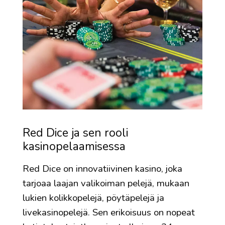
Red Dice ja sen rooli
kasinopelaamisessa
Red Dice on innovatiivinen kasino, joka
tarjoaa laajan valikoiman pelejä, mukaan
lukien kolikkopelejä, pöytäpelejä ja
livekasinopelejä. Sen erikoisuus on nopeat