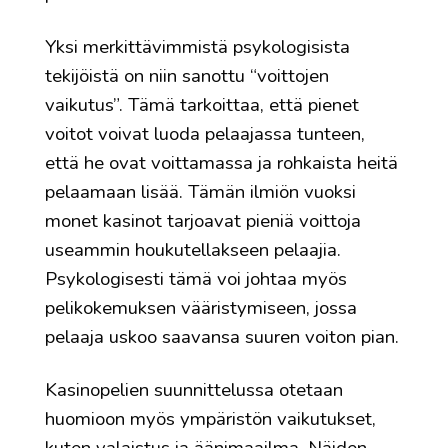
Yksi merkittävimmistä psykologisista
tekijöistä on niin sanottu “voittojen
vaikutus”. Tämä tarkoittaa, että pienet
voitot voivat luoda pelaajassa tunteen,
että he ovat voittamassa ja rohkaista heitä
pelaamaan lisää. Tämän ilmiön vuoksi
monet kasinot tarjoavat pieniä voittoja
useammin houkutellakseen pelaajia.
Psykologisesti tämä voi johtaa myös
pelikokemuksen vääristymiseen, jossa
pelaaja uskoo saavansa suuren voiton pian.
Kasinopelien suunnittelussa otetaan
huomioon myös ympäristön vaikutukset,
kuten valaistus ja äänimaailma. Näiden