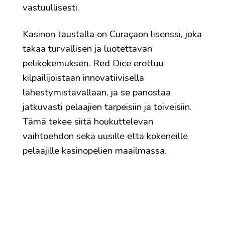
vastuullisesti.
Kasinon taustalla on Curaçaon lisenssi, joka
takaa turvallisen ja luotettavan
pelikokemuksen. Red Dice erottuu
kilpailijoistaan innovatiivisella
lähestymistavallaan, ja se panostaa
jatkuvasti pelaajien tarpeisiin ja toiveisiin.
Tämä tekee siitä houkuttelevan
vaihtoehdon sekä uusille että kokeneille
pelaajille kasinopelien maailmassa.